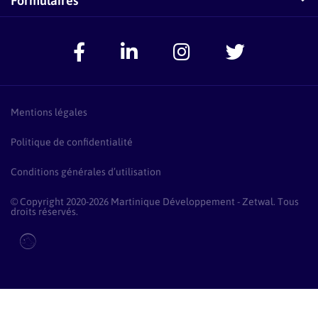
Zetwal dans les médias
F.A.Q Conseillers-Entreprises
Signaler un problème
Espace Accompagnateurs
Présentation Pass Créa
F.A.Q Pass Créa
Mentions légales
Politique de confidentialité
Conditions générales d’utilisation
© Copyright 2020-2026 Martinique Développement - Zetwal. Tous
droits réservés.