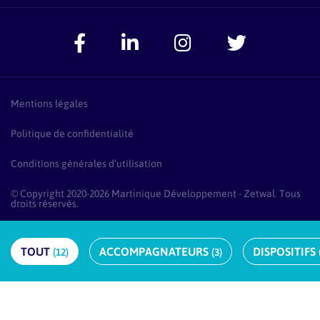
Zetwal dans les médias
F.A.Q Conseillers-Entreprises
Signaler un problème
Espace Accompagnateurs
Présentation Pass Créa
F.A.Q Pass Créa
Mentions légales
Politique de confidentialité
Conditions générales d’utilisation
© Copyright 2020-2026 Martinique Développement - Zetwal. Tous
droits réservés.
TOUT
ACCOMPAGNATEUR
S
DISPOSITIF
S
12
3