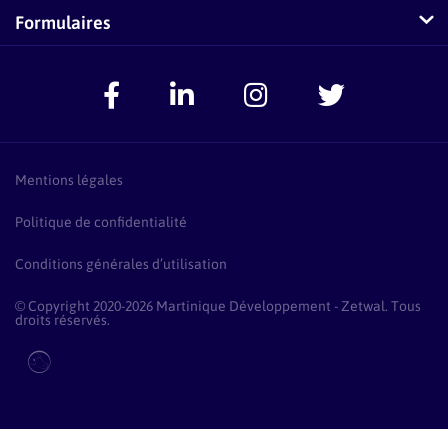
Questions fréquentes sur Zetwal
Conseillers-Entreprises
Formulaires
Zetwal dans les médias
F.A.Q Conseillers-Entreprises
Signaler un problème
Espace Accompagnateurs
Présentation Pass Créa
F.A.Q Pass Créa
Mentions légales
Politique de confidentialité
Conditions générales d’utilisation
© Copyright 2020-2026 Martinique Développement - Zetwal. Tous
droits réservés.