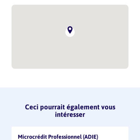
Bien équiper son entreprise :
Protection personnelle et protection de
son activité
S’équiper en bureaux et locaux
S’équiper d’un point de vue bancaire
Ceci pourrait également vous
intéresser
Microcrédit Professionnel (ADIE)