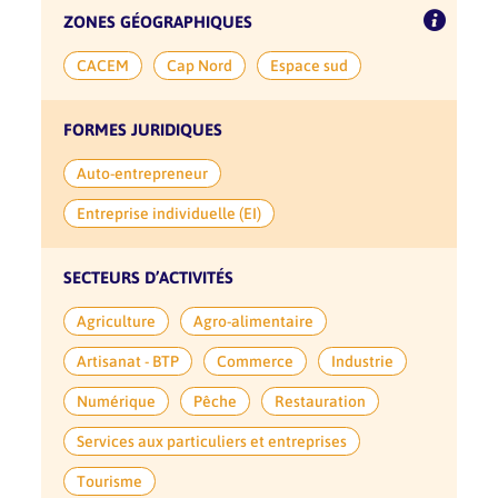
ZONES GÉOGRAPHIQUES
CACEM
Cap Nord
Espace sud
FORMES JURIDIQUES
Auto-entrepreneur
Entreprise individuelle (EI)
SECTEURS D’ACTIVITÉS
Agriculture
Agro-alimentaire
Artisanat - BTP
Commerce
Industrie
Numérique
Pêche
Restauration
Services aux particuliers et entreprises
Tourisme