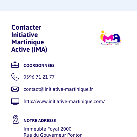
Pièces à fournir
je souhaite solliciter un Prêt Territorial
L’accès à certains dispositifs peut être
COVID 19- vague 4
suspendu en cas d’épuisement des budgets qui
PLAFOND DU PRÊT
leur sont attribués. Les critères d’éligibilité
60 000€
peuvent être modifiés à tout moment sans
Contacter
préavis.
Initiative
TAUX
Martinique
Active (IMA)
0%
COORDONNÉES
DÉBLOCAGE
En 1 tranche
0596 71 21 77
contact@initiative-martinique.fr
http://www.initiative-martinique.com/
NOTRE ADRESSE
Immeuble Foyal 2000
Rue du Gouverneur Ponton