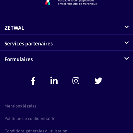
ZETWAL
Comment fonctionne Zetwal ?
Services partenaires
Questions fréquentes sur Zetwal
Conseillers-Entreprises
Formulaires
Zetwal dans les médias
F.A.Q Conseillers-Entreprises
Signaler un problème
Espace Accompagnateurs
Présentation Pass Créa
F.A.Q Pass Créa
Mentions légales
Politique de confidentialité
Conditions générales d’utilisation