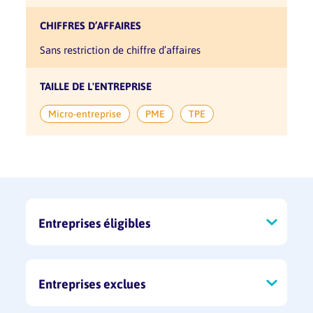
CHIFFRES D’AFFAIRES
sans restriction de chiffre d’affaires
TAILLE DE L'ENTREPRISE
Micro-entreprise
PME
TPE
Entreprises éligibles
Le prêt s’adresse à toutes les entreprises
TPE/PME quel que soit leur statut juridique
Entreprises exclues
et leur secteur d’activité, ayant au moins 6
mois d’activité effective à la date du
Sont exclues :