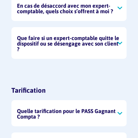
En cas de désaccord avec mon expert-
comptable, quels choix s’offrent à moi ?
Le chef d’entreprise peut changer celui-ci à
condition qu’il dénonce sa lettre de mission
deux mois avant la fin de l’exercice.
Que faire si un expert-comptable quitte le
dispositif ou se désengage avec son client
Le chef d’entreprise peut rester dans le
?
dispositif à condition d’avoir une nouvelle
lettre de mission avec un expert-comptable
L’expert-comptable doit informer le service
inscrit sur la liste de Martinique
PASS GAGNANT et le client doit se rapprocher
Développement.
d’un expert-comptable adhérant au dispositif.
Tarification
Quelle tarification pour le PASS Gagnant
Compta ?
Le tarif du PASS GAGNANT COMPTA comporte
plusieurs éléments :