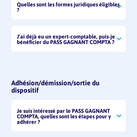
comptable.
Quelles sont les formes juridiques éligibles
?
Toutes les formes juridiques sont éligibles.
J’ai déjà eu un expert-comptable, puis-je
bénéficier du PASS GAGNANT COMPTA ?
Non, le service est prévu pour les TPE
dépourvues d’expert-comptable.
Adhésion/démission/sortie du
dispositif
Je suis intéressé par le PASS GAGNANT
COMPTA, quelles sont les étapes pour y
adhérer ?