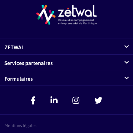
Un dossier comptable numérisé remis en
fin d’exercice
L’accès à un expert-comptable à moindre
coût
Des conseils personnalisés en lien avec
votre activité
Un accompagnement sur trois ans par
une équipe dédiée vous permettant de
ZETWAL
développer de bonnes pratiques en gestion
Une mise à disposition d’outils de
pilotage d’entreprise
Comment fonctionne Zetwal ?
Services partenaires
Un accès au réseau d’experts de
Martinique Développement.
Questions fréquentes sur Zetwal
Conseillers-Entreprises
Formulaires
Zetwal dans les médias
F.A.Q Conseillers-Entreprises
Signaler un problème
Espace Accompagnateurs
Présentation Pass Créa
F.A.Q Pass Créa
Mentions légales