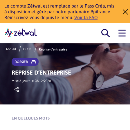
Le compte Zétwal est remplacé par le Pass Créa, mis
à disposition et géré par notre partenaire Bpifrance.
Réinscrivez-vous depuis le menu.
Voir la FAQ
Accueil
Outils
Reprise d’entreprise
DOSSIER
REPRISE D’ENTREPRISE
Mise à jour : le 28/12/2020
EN QUELQUES MOTS