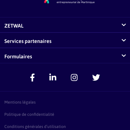
ZETWAL
Comment fonctionne Zetwal ?
Services partenaires
Questions fréquentes sur Zetwal
Conseillers-Entreprises
Formulaires
Zetwal dans les médias
F.A.Q Conseillers-Entreprises
Signaler un problème
Espace Accompagnateurs
Présentation Pass Créa
F.A.Q Pass Créa
Mentions légales
Politique de confidentialité
Conditions générales d’utilisation