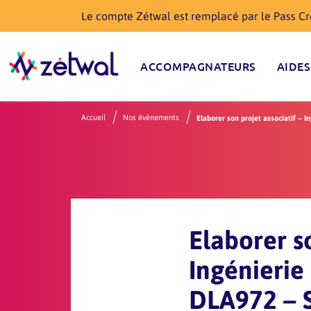
Le compte Zétwal est remplacé par le Pass Cré
ACCOMPAGNATEURS
AIDES
Accueil
Nos évènements
Elaborer son projet associatif – I
Elaborer so
Ingénierie
DLA972 – S