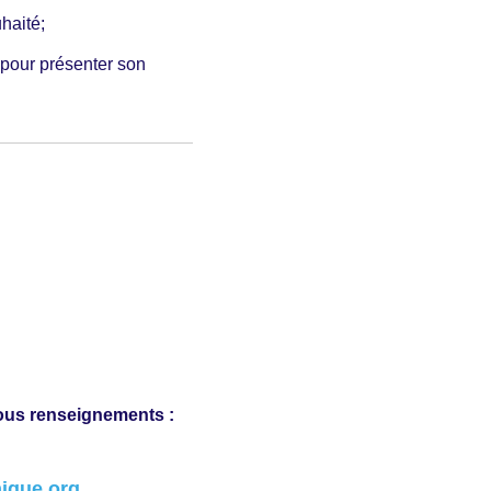
haité;
pour présenter son
ous renseignements :
ique.org