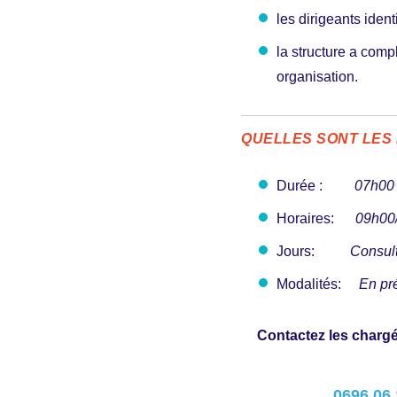
les dirigeants iden
la structure a comp
organisation.
QUELLES SONT LES
Durée :
07h00 (
Horaires:
09h00
Jours:
Consult
Modalités:
En pré
Contactez les charg
0696 06 