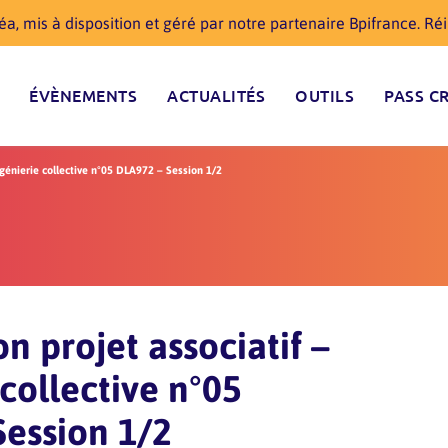
a, mis à disposition et géré par notre partenaire Bpifrance. R
ÉVÈNEMENTS
ACTUALITÉS
OUTILS
PASS C
ngénierie collective n°05 DLA972 – Session 1/2
n projet associatif –
 collective n°05
ession 1/2