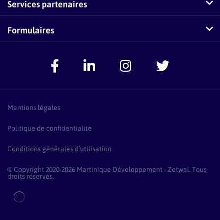
Services partenaires
Questions fréquentes sur Zetwal
Conseillers-Entreprises
Formulaires
Zetwal dans les médias
F.A.Q Conseillers-Entreprises
Signaler un problème
Espace Accompagnateurs
Présentation Pass Créa
F.A.Q Pass Créa
Mentions légales
Politique de confidentialité
Conditions générales d’utilisation
© Copyright 2020-2026 Martinique Développement - Zetwal. Tous
droits réservés.