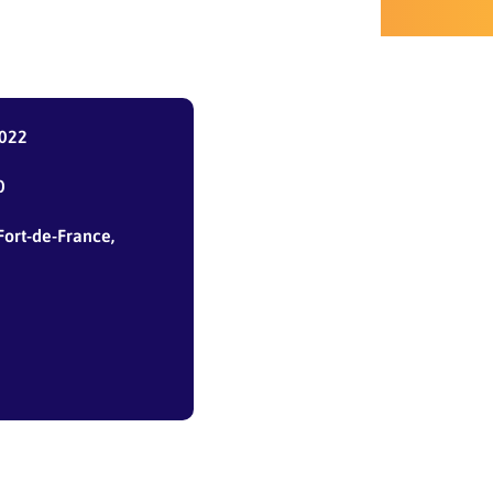
2022
0
ort-de-France,