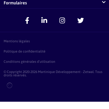
Conseillers-Entreprises
Formulaires
Zetwal dans les médias
F.A.Q Conseillers-Entreprises
Signaler un problème
Espace Accompagnateurs
Présentation Pass Créa
F.A.Q Pass Créa
Mentions légales
Politique de confidentialité
Conditions générales d’utilisation
© Copyright 2020-2026 Martinique Développement - Zetwal. Tous
droits réservés.