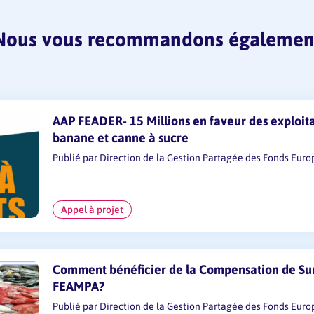
Nous vous recommandons égalemen
AAP FEADER- 15 Millions en faveur des exploita
banane et canne à sucre
Publié par Direction de la Gestion Partagée des Fonds Euro
La Collectivité Territoriale de Martinique lance l’appel à pr
exploitations agricoles en vue de l’autonomie alimentaire (hors C
Appel à projet
Les candidatures sont ouvertes jusqu’au 31 
Il s’agit d’accompagner la modernisation des exploitations agricoles
canne à sucre afin de renforcer la compétitivité et la résilience. Son
L’appel à projet est doté d’une enveloppe globale d…
Les projets sélectionnés peuvent bénéficier d’un soutien pouvant at
Comment bénéficier de la Compensation de Sur
éligible…
FEAMPA?
Publié par Direction de la Gestion Partagée des Fonds Euro