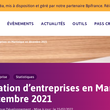
a, mis à disposition et géré par notre partenaire Bpifrance. R
ÉVÈNEMENTS
ACTUALITÉS
OUTILS
PASS C
eprises en Martinique en décembre 2021
prise
Statistiques
ation d’entreprises en Ma
cembre 2021
nique Développement
Mise à jour : le 15/02/2022