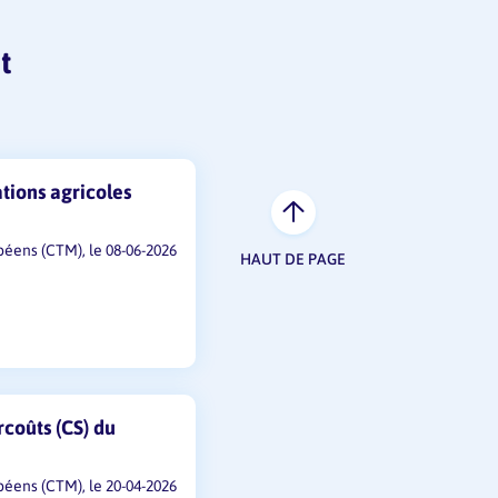
t
tions agricoles
péens (CTM), le 08-06-2026
HAUT DE PAGE
ojets Modernisation des
TEA) Plantation banane et ca…
juillet 2026, 12h.
 des filières banane et
t éligibles les agriculteurs …
teindre 65 % du coût total
coûts (CS) du
péens (CTM), le 20-04-2026