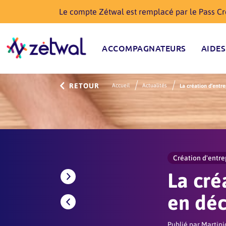
Le compte Zétwal est remplacé par le Pass Cré
ACCOMPAGNATEURS
AIDES
RETOUR
Accueil
Actualités
La création d’entr
Création d'entre
La cré
en dé
Publié par Marti