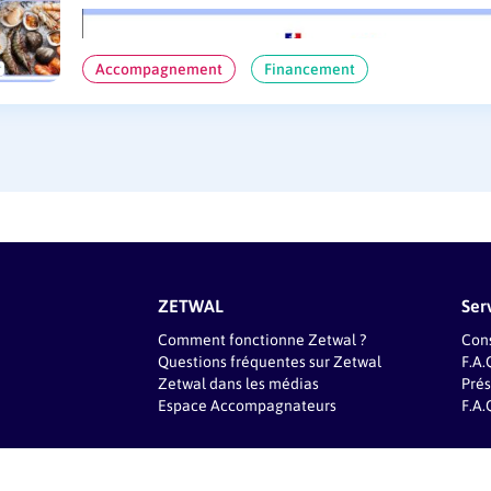
Accompagnement
Financement
ZETWAL
Ser
Comment fonctionne Zetwal ?
Cons
Questions fréquentes sur Zetwal
F.A.
Zetwal dans les médias
Prés
Espace Accompagnateurs
F.A.
Mentions légales
Polit
Tous droits réservés.