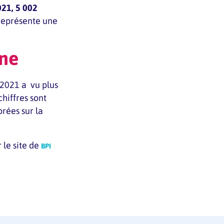
021, 5 002
 représente une
nne
 2021 a vu plus
chiffres sont
ées sur la
 le site de
BPI